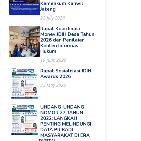
Kemenkum Kanwil
Jateng
22 July 2026
Rapat Koordinasi
Monev JDIH Desa Tahun
2026 dan Penilaian
Konten Informasi
Hukum
19 June 2026
Rapat Sosialisasi JDIH
Awards 2026
22 May 2026
UNDANG-UNDANG
NOMOR 27 TAHUN
2022: LANGKAH
PENTING MELINDUNGI
DATA PRIBADI
MASYARAKAT DI ERA