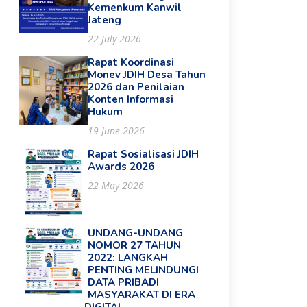
Kemenkum Kanwil
Jateng
22 July 2026
Rapat Koordinasi
Monev JDIH Desa Tahun
2026 dan Penilaian
Konten Informasi
Hukum
19 June 2026
Rapat Sosialisasi JDIH
Awards 2026
22 May 2026
UNDANG-UNDANG
NOMOR 27 TAHUN
2022: LANGKAH
PENTING MELINDUNGI
DATA PRIBADI
MASYARAKAT DI ERA