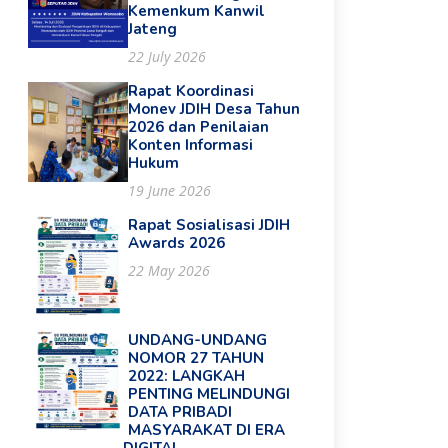
Kemenkum Kanwil
Jateng
22 July 2026
Rapat Koordinasi
Monev JDIH Desa Tahun
2026 dan Penilaian
Konten Informasi
Hukum
19 June 2026
Rapat Sosialisasi JDIH
Awards 2026
22 May 2026
UNDANG-UNDANG
NOMOR 27 TAHUN
2022: LANGKAH
PENTING MELINDUNGI
DATA PRIBADI
MASYARAKAT DI ERA