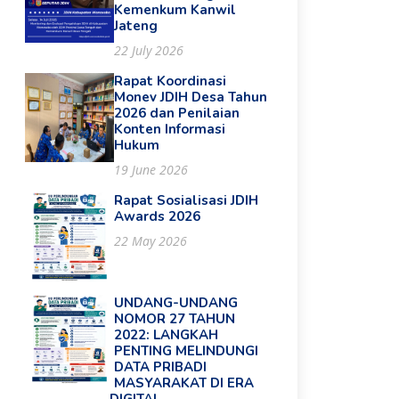
Kemenkum Kanwil
Jateng
22 July 2026
Rapat Koordinasi
Monev JDIH Desa Tahun
2026 dan Penilaian
Konten Informasi
Hukum
19 June 2026
Rapat Sosialisasi JDIH
Awards 2026
22 May 2026
UNDANG-UNDANG
NOMOR 27 TAHUN
2022: LANGKAH
PENTING MELINDUNGI
DATA PRIBADI
MASYARAKAT DI ERA