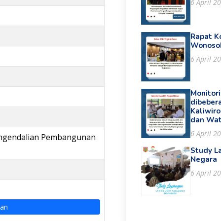
6 April 2
Rapat K
Wonoso
6 April 2
Monitor
dibeber
Kaliwir
dan Wa
6 April 2
ngendalian Pembangunan
Study L
Negara
6 April 2
ran