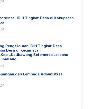
024
oordinasi JDIH Tingkat Desa di Kabupaten
bo
024
ing Pengelolaan JDIH Tingkat Desa
apa Desa di Kecamatan
o,Kepil,Kalibawang,Selomerto,Leksono
tumalang
024
apangan dari Lembaga Administrasi
024