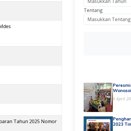
Tentang
UMdes
Peresmia
Wonoso
6 April 2
Penghar
baran Tahun 2025 Nomor
2023 Ti