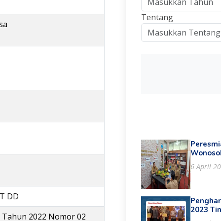
Tentang
sa
Peresmia
Wonoso
6 April 2
T DD
Penghar
2023 Ti
i Tahun 2022 Nomor 02