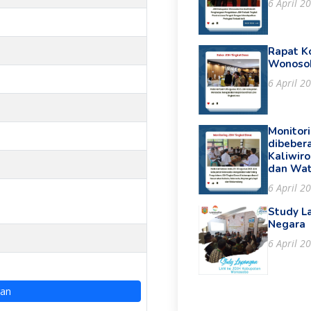
6 April 2
Rapat K
Wonoso
6 April 2
Monitor
dibeber
Kaliwir
dan Wa
6 April 2
Study L
Negara
6 April 2
ran