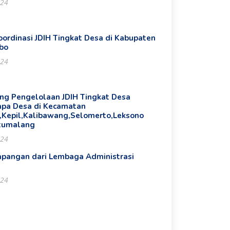
024
oordinasi JDIH Tingkat Desa di Kabupaten
bo
024
ing Pengelolaan JDIH Tingkat Desa
apa Desa di Kecamatan
o,Kepil,Kalibawang,Selomerto,Leksono
tumalang
024
apangan dari Lembaga Administrasi
024