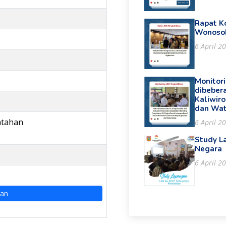
Rapat K
Wonoso
6 April 2
Monitor
dibeber
Kaliwir
dan Wa
ntahan
6 April 2
Study L
Negara
6 April 2
ran