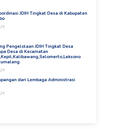
oordinasi JDIH Tingkat Desa di Kabupaten
bo
024
ing Pengelolaan JDIH Tingkat Desa
apa Desa di Kecamatan
o,Kepil,Kalibawang,Selomerto,Leksono
tumalang
024
apangan dari Lembaga Administrasi
024