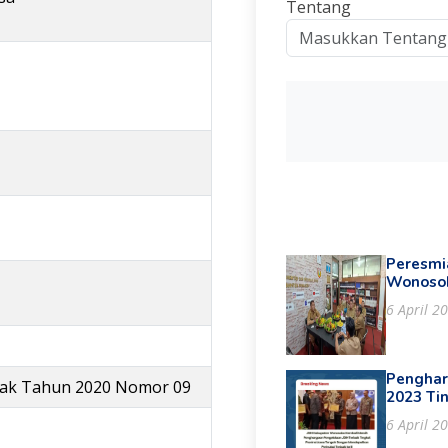
Tentang
Peresmia
Wonoso
6 April 2
Penghar
nak Tahun 2020 Nomor 09
2023 Ti
6 April 2